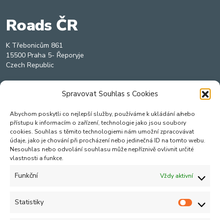
Roads ČR
K Třebonicům 861
15500 Praha 5- Řeporyje
Czech Republic
O NÁS
Spravovat Souhlas s Cookies
O nás
Abychom poskytli co nejlepší služby, používáme k ukládání a/nebo
Úvodní stránka
přístupu k informacím o zařízení, technologie jako jsou soubory
cookies. Souhlas s těmito technologiemi nám umožní zpracovávat
údaje, jako je chování při procházení nebo jedinečná ID na tomto webu.
PRODUKTY
Nesouhlas nebo odvolání souhlasu může nepříznivě ovlivnit určité
vlastnosti a funkce.
Kleemann
Hamm
Funkční
Vždy aktivní
Vögele
Wirtgen
Statistiky
Statisti